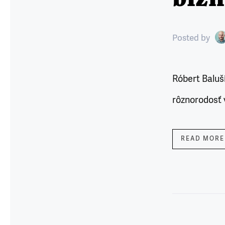
Posted
by
Róbert Baluší
rôznorodosť 
READ MORE