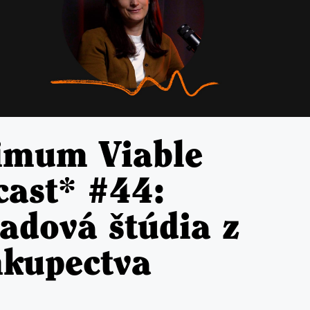
imum Viable
cast* #44:
adová štúdia z
hkupectva