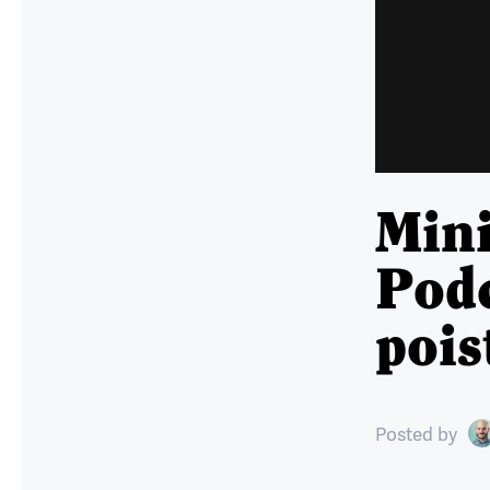
Min
Podc
pois
Posted
by