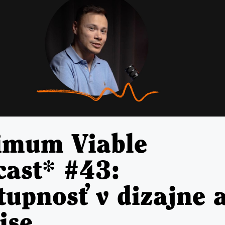
imum Viable
cast* #43:
tupnosť v dizajne 
ise