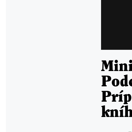
Min
Pod
Príp
kní