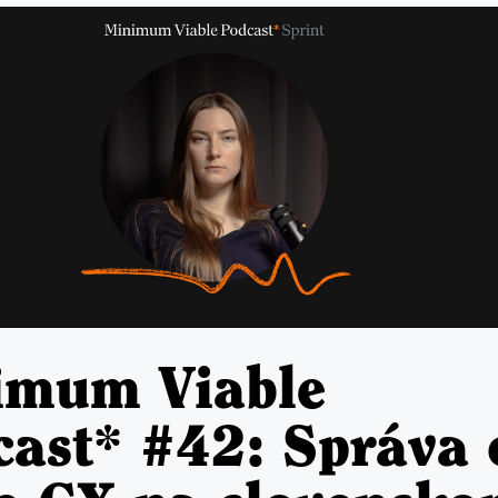
imum Viable
ast* #42: Správa 