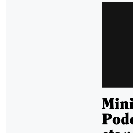
Min
Podc