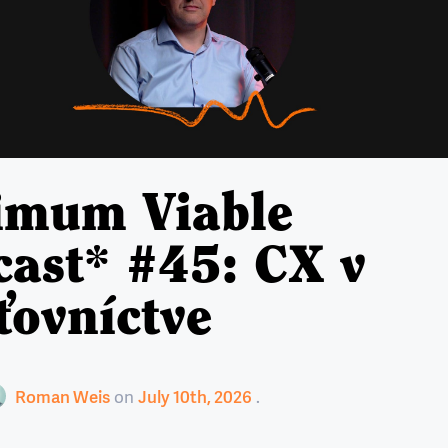
imum Viable
ast* #45: CX v
ťovníctve
Roman Weis
on
July 10th, 2026