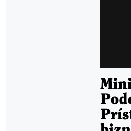
Min
Pod
Prís
bizn