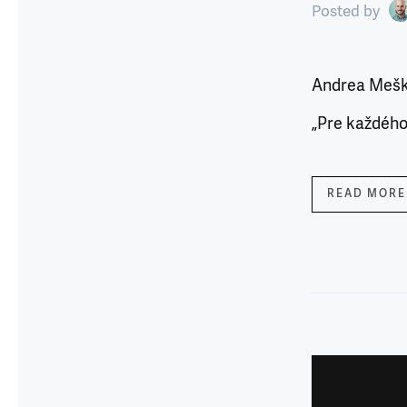
Posted
by
Andrea Mešk
„Pre každého 
READ MORE